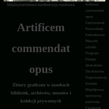
Artificem
Międzynarodowa konferencja naukowa
commendat
opus
Artificem
Zaproszenie
Komunikaty
Kalendarium
Warunki
commendat
udziału
Program
Ksiega
opus
abstraktów
Dla Autorów
Organizatorzy
Kontakt
Zbiory graficzne w zasobach
Współpraca,
bibliotek, archiwów, muzeów i
sponsorzy,
kolekcji prywatnych
patronaty
Facebook