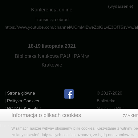
(wydarzenie)
Konferencja online
Transmisja obrad:
https://www.youtube.com/channel/UCmMlBweZolGLvE3OfT5svVw/a
18-19 listopada 2021
Biblioteka Naukowa PAU i PAN w
Krakowie
|
Strona główna
© 2017-2020
|
Polityka Cookies
Biblioteka
|
RODO
|
Kontakt
|
Naukowa PAU i
Informacja o plikach cookies
PAN w Krakowie
ZAMKNI
Back to top
W ramach naszej witryny stosujemy pliki cookies. Korzystanie z witryny be
zmiany ustawień dotyczących cookies oznacza, że będą one zamieszczan